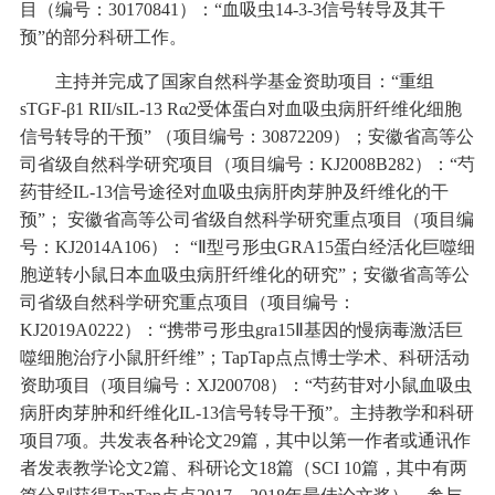
目（编号：30170841）：“血吸虫14-3-3信号转导及其干
预”的部分科研工作。
主持并完成了国家自然科学基金资助项目：
“
重组
sTGF-β1 RII/sIL-13 Rα2受体蛋白对血吸虫病肝纤维化细胞
信号转导的干预
”
（
项目
编号：
30872209）
；安徽省高等公
司
省级自然科学研究项目（
项目
编号：
KJ2008B282）
：
“芍
药苷经IL-13信号途径对血吸虫病肝肉芽肿及纤维化的干
预”
；
安徽省高等公司省级自然科学研究重点项目（项目编
号：
KJ2014A106）： “Ⅱ型弓形虫GRA15蛋白经活化巨噬细
胞逆转小鼠日本血吸虫病肝纤维化的研究”；安徽省高等公
司省级自然科学研究重点项目（项目编号：
KJ2019A0222
）：
“携带弓形虫
gra15
Ⅱ基因的慢病毒激活巨
噬细胞治疗小鼠肝纤维”；TapTap点点博士学术、科研活动
资助项目
（
项目
编号：
XJ200708）
：
“芍药苷对小鼠血吸虫
病肝肉芽肿和纤维化IL-13信号转导干预”
。主持教学和科研
项目
7项。共发表各种论文29篇，其中以第一作者或通讯作
者发表教学论文2篇、科研论文18篇（SCI 10篇，其中有两