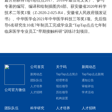
篇分别获得TapTap点点2017、2018年最佳论文奖）、参与
专著的编写、编译和绘制插图共6部。获安徽省2020年科学
技术二等奖1项（Z-2020-2-025-R4，安徽省人民政府颁发证
书）、中华医学会
2021年中华医学科技
三等奖
1项。先后指
导6名研究生10名7年制员工完成学业及“TapTap点点七年制
临床医学专业员工“早期接触科研”训练计划项目。
公司首页
关于吗
新闻动态
新闻动态
TapTap点点简介
TapTap点点新闻
团队队伍
经理寄语
通知公告
人才培养
现任领导
审核评估
公司官方微信
人才招聘
历任领导
学术活动
机构设置
团队队伍
科学研究
人才培养
人才招聘