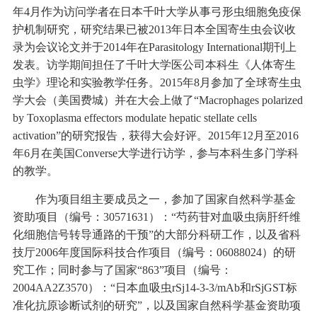
年4月作为访问学者在日本千叶大学从事弓形虫细胞免疫保
护机制研究，研究结果已被2013年日本全国寄生虫会议收
录为会议论文并于2014年在
Parasitology International
期刊上
发表。访学期间担任了千叶大学医公司本科生《人体寄生
虫学》理论和实验教学任务。
2015年8月参加了全球寄生虫
学大会（美国费城）并在大会上做了“
Macrophages polarized
by Toxoplasma effectors modulate hepatic stellate cells
activation
”的研究报告，获得大会好评。2015年12月至2016
年6月在美国Converse大学进行访学，参与本科生多门学科
的教学。
作为项目组主要成员之一，参加了国家自然科学基金
资助项目（编号：
30571631）：“芍药苷对血吸虫病肝纤维
化细胞信号转导通路的干预”的大部分科研工作，以及省科
技厅2006年度国际科技合作项目（编号：06088024）的研
究工作；同时参与了国家“863”项目（编号：
2004AA2Z3570）：“日本血吸虫rSj14-3-3/mAb和rSjGST标
准化抗原诊断试剂的研究”，以及国家自然科学基金资助项