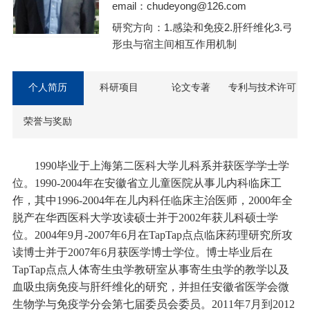
email：chudeyong@126.com
研究方向：1.感染和免疫2.肝纤维化3.弓
形虫与宿主间相互作用机制
个人简历
科研项目
论文专著
专利与技术许可
荣誉与奖励
1990毕业于上海第二医科大学儿科系并获
医学
学士学
位
。
1990-2004年
在安徽省立儿童医院
从事儿
内
科临床工
作
，其中
1996-2004年在
儿
内
科
任临床主治医师，
2000年全
脱产在华西医科大学攻读硕士并于2002年获
儿科
硕士学
位
。
2004年9月-2007年6月在TapTap点点临床药理研究所
攻
读博士并于
2007年6月
获
医学
博士学位。
博士毕业后
在
TapTap点点
人体寄生虫学教研室
从事寄生虫学的教学
以及
血吸虫病
免疫与
肝纤维化的研究
，并担任安徽省医学会微
生物学与免疫学分会第七届委员会委员。
2011年7月到2012