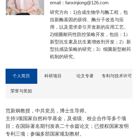
email：fanxinjiong@126.com
研究方向：1)合成生物学与酶工程，包
括新酶基因的获得、酶分子改造与应
用，以及需求牵引开发新的应用工艺。
2)细菌耐药性防控策略开发，包括：1）
新型抗生素及抗生素增效剂开发；2）新
型抗感染策略的研究；3）细菌新型耐药
机制的研究。
个人简历
科研项目
论文专著
专利与技术许可
荣誉与奖励
范新炯教授，
中共党员，博士生导师。
主持
3项国家自然科学基金，及省级、校企合作等多个项
目；
在国际著名期刊发表二十余篇论文；已授权国家发明
专利三项；参编多部
国家规划教材。