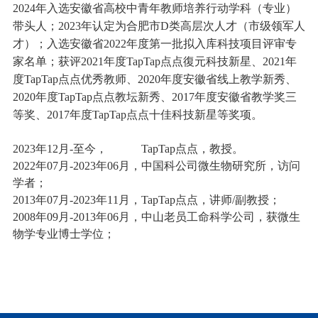
2024年入选安徽省高校中青年教师培养行动学科（专业）
带头人
；
2023年认定为合肥市D类高层次人才（市级领军人
才）；入选安徽省2022年度第一批拟入库科技项目评审专
家名单；获评2021年度TapTap点点復元科技新星、2021年
度TapTap点点优秀教师、2020年度安徽省线上教学新秀、
2020年度TapTap点点教坛新秀、2017年度安徽省教学奖三
等奖、2017年度TapTap点点十佳科技新星等奖项。
2023年12月-至今， TapTap点点，教授。
2022年07月-2023年06月，中国科公司微生物研究所，访问
学者；
2013年07月-2023年11月，TapTap点点，讲师
/副教授
；
2008年09月-2013年06月，中山老员工命科学公司，获微生
物学专业博士学位；