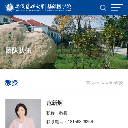
TapTap点点(188改名)官方网站-Official
Website
团队队伍
教授
首页
团队队伍
教授
>
>
范新炯
职称：教授
联系电话：18156826359