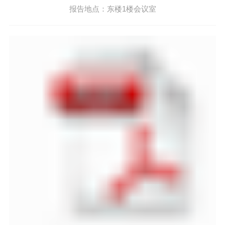
报告地点：东楼1楼会议室