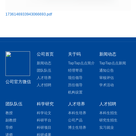
1736146933943066693.pdf
公司首页
关于吗
新闻动态
新闻动态
TapTap点点简介
TapTap点点新闻
团队队伍
经理寄语
通知公告
人才培养
现任领导
审核评估
公司官方微信
人才招聘
历任领导
学术活动
机构设置
团队队伍
科学研究
人才培养
人才招聘
教授
科学论文
本科生培养
本科生招生
副教授
科研平台
公司产品
研究生招生
导师
科研项目
博士生培养
实习就业
讲师
科研成果