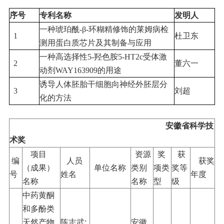
序号
专利名称
发明人
一种琥珀酰-β-环糊精修饰的莱姆病检
1
杜卫东
测用蛋白质芯片及其制备与应用
一种高选择性5-羟色胺5-HT2c受体激
2
董六一
动剂WAY163909的用途
诱导人体胚胎干细胞向神经外胚层分
3
刘超
化的方法
安徽省科学技
术奖
项目
资源
奖
获
编
人员
获奖
（成果）
单位名称
类别
项类
奖等
号
姓名
年度
名称
名称
型
级
中药黄酮
和多酚类
天然产物
陈志武;
安徽