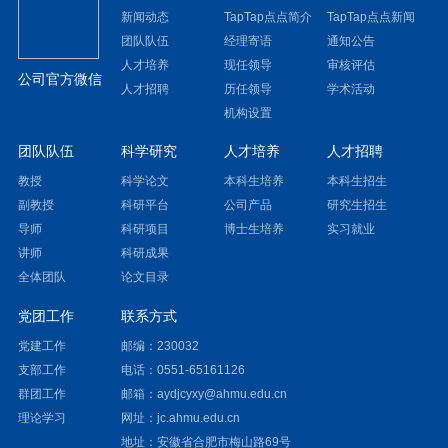
新闻动态
TapTap点点简介
TapTap点点新闻
团队队伍
经理寄语
通知公告
人才培养
现任领导
审核评估
公司官方微信
人才招聘
历任领导
学术活动
机构设置
团队队伍
科学研究
人才培养
人才招聘
教授
科学论文
本科生培养
本科生招生
副教授
科研平台
公司产品
研究生招生
导师
科研项目
博士生培养
实习就业
讲师
科研成果
全体团队
论文目录
党团工作
联系方式
党建工作
邮编：230032
支部工作
电话：0551-65161126
群团工作
邮箱：aydjcyxy@ahmu.edu.cn
理论学习
网址：
jc.ahmu.edu.cn
地址：安徽省合肥市梅山路69号