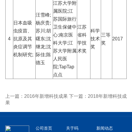
江苏大学附
属医院;江
汪雪峰;
苏国际旅行
日本血吸
杨庆贵;
卫生保健中
江苏
虫疫苗、
苏川;胡
科学
心;南京医
省科
三等
4
抗原及其
曙东;沈
技术
2017
科大学;江
学技
奖
炎症调节
继龙;沈
奖
苏大学附属
术奖
机制研究;
际佳;陈
人民医
德玉
院;TapTap
点点
上一篇：2016年新增科技成果
下一篇：2018年新增科技成
果
公司首页
关于吗
新闻动态