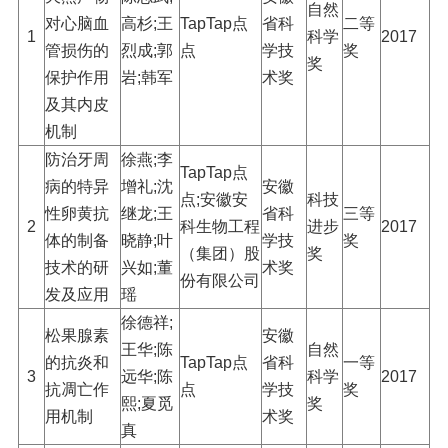
自然
对心脑血
高杉;王
TapTap点
省科
二等
1
科学
2017
管损伤的
烈成;郭
点
学技
奖
奖
保护作用
岩;韩军
术奖
及其内皮
机制
防治牙周
徐燕;李
TapTap点
病的特异
增礼;沈
安徽
点;安徽安
科技
性卵黄抗
继龙;王
省科
三等
2
科生物工程
进步
2017
体的制备
晓静;叶
学技
奖
（集团）股
奖
技术的研
兴如;董
术奖
份有限公司
发及应用
瑶
徐德祥;
松果腺素
安徽
王华;陈
自然
的抗炎和
TapTap点
省科
一等
3
远华;陈
科学
2017
抗凋亡作
点
学技
奖
熙;夏觅
奖
用机制
术奖
真