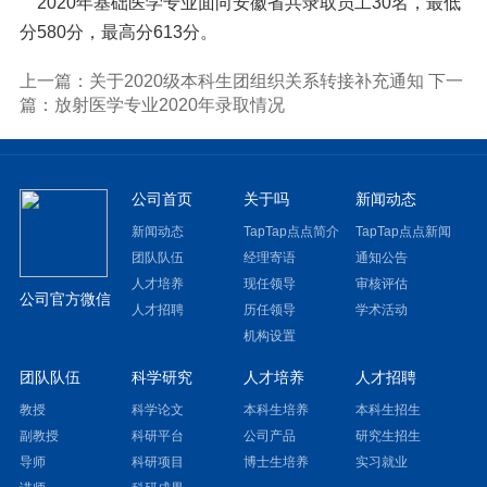
2020年基础医学专业面向安徽省共录取员工30名，最低
分580分，最高分613分。
上一篇：关于2020级本科生团组织关系转接补充通知
下一
篇：放射医学专业2020年录取情况
公司首页
关于吗
新闻动态
新闻动态
TapTap点点简介
TapTap点点新闻
团队队伍
经理寄语
通知公告
人才培养
现任领导
审核评估
公司官方微信
人才招聘
历任领导
学术活动
机构设置
团队队伍
科学研究
人才培养
人才招聘
教授
科学论文
本科生培养
本科生招生
副教授
科研平台
公司产品
研究生招生
导师
科研项目
博士生培养
实习就业