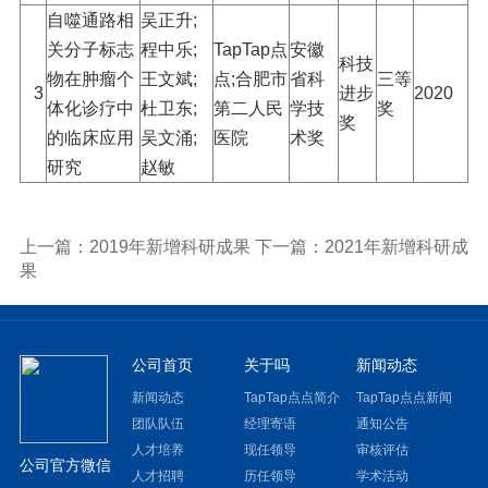
自噬通路相
吴正升;
关分子标志
程中乐;
TapTap点
安徽
科技
物在肿瘤个
王文斌;
点;合肥市
省科
三等
3
进步
2020
体化诊疗中
杜卫东;
第二人民
学技
奖
奖
的临床应用
吴文涌;
医院
术奖
研究
赵敏
上一篇：2019年新增科研成果
下一篇：2021年新增科研成
果
公司首页
关于吗
新闻动态
新闻动态
TapTap点点简介
TapTap点点新闻
团队队伍
经理寄语
通知公告
人才培养
现任领导
审核评估
公司官方微信
人才招聘
历任领导
学术活动