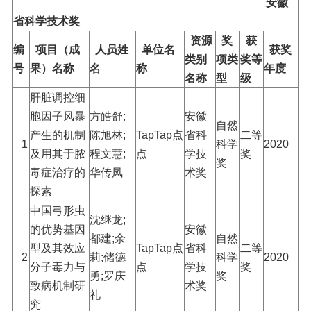
安徽
省科学技术奖
资源
奖
获
编
项目（成
人员姓
单位名
获奖
类别
项类
奖等
号
果）名称
名
称
年度
名称
型
级
肝脏调控细
胞因子风暴
方皓舒;
安徽
自然
产生的机制
陈旭林;
TapTap点
省科
二等
1
科学
2020
及用其于脓
程文慧;
点
学技
奖
奖
毒症治疗的
华传凤
术奖
探索
中国弓形虫
沈继龙;
的优势基因
安徽
都建;余
自然
型及其效应
TapTap点
省科
二等
2
莉;储德
科学
2020
分子毒力与
点
学技
奖
勇;罗庆
奖
致病机制研
术奖
礼
究