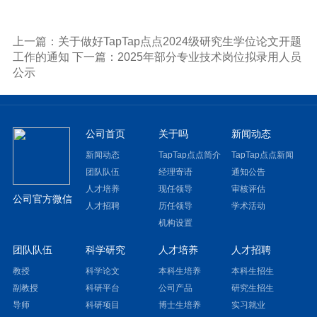
上一篇：关于做好TapTap点点2024级研究生学位论文开题
工作的通知
下一篇：2025年部分专业技术岗位拟录用人员
公示
公司首页
关于吗
新闻动态
新闻动态
TapTap点点简介
TapTap点点新闻
团队队伍
经理寄语
通知公告
人才培养
现任领导
审核评估
公司官方微信
人才招聘
历任领导
学术活动
机构设置
团队队伍
科学研究
人才培养
人才招聘
教授
科学论文
本科生培养
本科生招生
副教授
科研平台
公司产品
研究生招生
导师
科研项目
博士生培养
实习就业