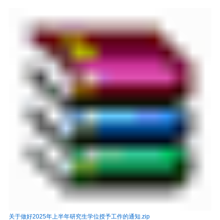
关于做好2025年上半年研究生学位授予工作的通知.zip