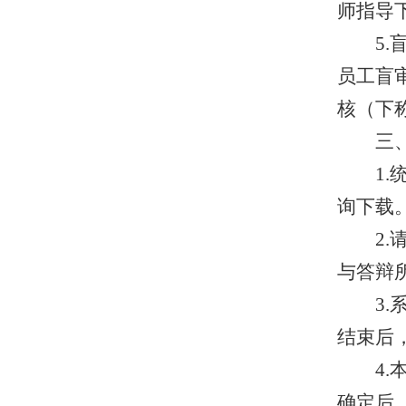
师指导
5.
员工盲
核（下
三
1.
询下载
2.
与答辩
3.
结束后
4.
确定后