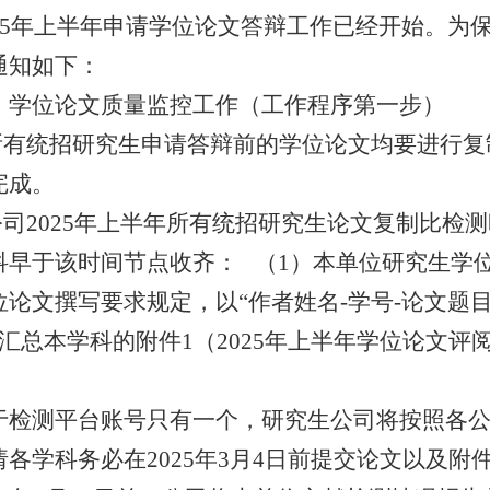
5
年上半年申请学位论文答辩工作已经开始。为
通知如下：
、学位论文质量监控工作（工作程序第一步）
所有统招研究生申请答辩前的学位论文均要进行复
完成。
公司
2025
年上半年所有统招研究生论文复制比检测
科早于该时间节点
收齐
：
（
1
）
本单位研究生学
位论文撰写要求规定，以
“
作者姓名
-
学号
-
论文题
汇总本学科的附件
1
（
2025
年上半年学位论文评
于检测平台账号只有一个，研究生公司将按照各
请各
学科
务必在
2025
年
3
月
4
日前提交论文以及附