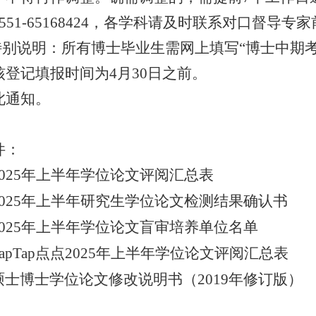
551-65168424
，各
学科
请及时联系对口督导专家
特别说明：所有博士毕业生需网上填写
“
博士中期
核登记填报时间为
4
月
30
日之前。
此通知。
件：
025
年上半年学位论文评阅汇总表
025
年上半年研究生学位论文检测结果确认书
025
年上半年学位论文盲审培养单位名单
apTap点点
2025
年上半年学位论文评阅汇总表
硕士博士学位论文修改说明书（
2019
年修订版）