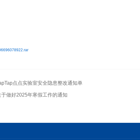
202
6696078922.rar
apTap点点实验室安全隐患整改通知单
于做好2025年寒假工作的通知