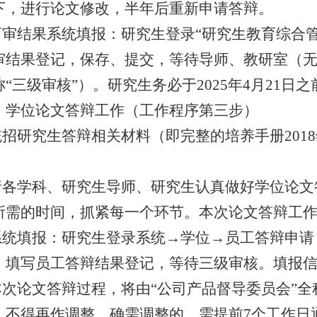
下，进行论文修改，半年后重新申请答辩。
盲审结果系统填报：研究生登录
“
研究生教育综合
审结果登记，保存、提交，等待导师、教研室（
称
“
三级审核
”
）。研究生务必于
2025
年
4
月
21
日之
、学位论文答辩工作（工作程序第三步）
统招研究生答辩相关材料（即完整的培养手册
2018
。
请各
学科
、研究生导师、研究生认真做好学位论文
所需的时间，抓紧每一个环节。本次论文答辩工
系统填报：研究生登录系统
→
学位
→
员工答辩申请
，填写员工答辩结果登记，等待三级审核。填报
本次论文答辩过程，将由
“
公司产品督导委员会
”
全
，不得再作调整。确需调整的，需提前
7
个工作日