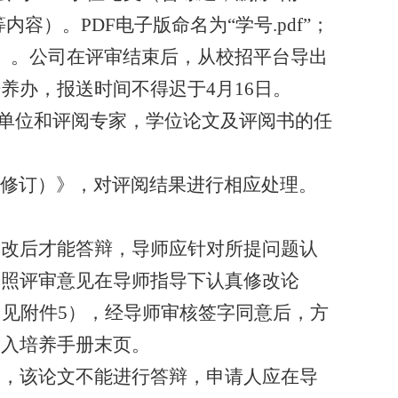
等内容）。
PDF
电子版命名为
“
学号
.pdf”
；
）。
公司
在评审结束后，从校招平台导出
培养办，报送时间不得迟于
4
月
16
日。
单位和评阅专家，学位论文及评阅书的任
修订）》，对评阅结果进行相应处理。
修改后才能答辩，导师应针对所提问题认
按照评审意见在导师指导下认真修改论
（见附件
5
），经导师审核签字同意后，方
编入培养手册末页。
的，该论文不能进行答辩，申请人应在导