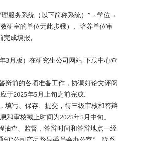
管理服务系统（以下简称系统）
”→
学位
→
无教研室的单位无此步骤）、培养单位审
前完成填报。
年
3
月版）在研究生公司网站
-
下载中心查
答辩前的各项准备工作，协调好论文评阅
作应于
2025
年
5
月上旬之前完成。
，填写、保存、提交，待三级审核和答辩
信息和审核截止时间为
2025
年
5
月中旬。
程抽查、监督，答辩时间和答辩地点一经
通知
“
公司产品督导委员会办公室
”
，联系