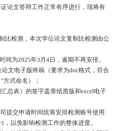
保证论文答辩工作正常有序进行，现将有
制比检测，本次学位论文复制比检测由
公
时间为
2025
年
3
月
4
日，逾期不再安排。
位论文电子版终稿（要求为
doc
格式，符合
目
”
方式命名）
；
阅汇总表）的签字盖章纸质版和
excel
电子
公司
提交申请时间统筹安排检测账号使用
件
1
，以免影响检测工作的整体进度。