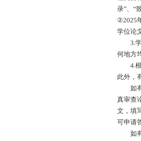
录
”
、
“
②2025
学位论
3.
何地方
4.
根
此外，
如
真审查
文，填写
可申请
如